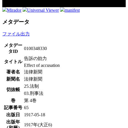
Mirador
Universal Viewer
manifest
メタデータ
ファイル出力
メタデー
0100348330
タID
告訴の効力
タイトル
Effect of accusation
著者名
法律新聞
新聞名
法律新聞
25.法制
切抜帳
03.刑事法
巻
第 4巻
記事番号
65
出版日
1917-05-18
出版年
1917年(大正6)
（和暦）