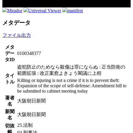
Mirador
Universal Viewer
manifest
メタデータ
ファイル出力
メタ
デー
0100348377
タID
盗犯防止のためなら殺傷は罪にならぬ : 正当防衛の
範囲拡張 : 改正案愈よきょう閣議に上程
タイ
Killing or injuring is not a crime if it is to prevent theft:
トル
Expansion of the scope of self-defense: Amendment bill to
be submitted to cabinet meeting today
著者
大阪朝日新聞
名
新聞
大阪朝日新聞
名
25.法制
切抜
帳
03.刑事法