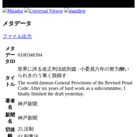
Mirador
Universal Viewer
manifest
メタデータ
ファイル出力
メタ
デー
0100348394
タID
世界に誇る改正刑法総則篇 : 小委員六年の努力酬い
られきのう漸く脱稿す
タイ
The world-famous General Provisions of the Revised Penal
トル
Code: After six years of hard work as a subcommittee, I
finally finished the draft yesterday.
著者
神戸新聞
名
新聞
神戸新聞
名
25.法制
切抜
帳
03.刑事法