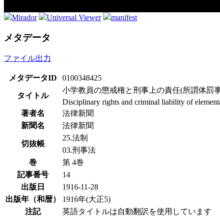
Mirador
Universal Viewer
manifest
メタデータ
ファイル出力
メタデータID
0100348425
小学教員の懲戒権と刑事上の責任(所謂体罰事
タイトル
Disciplinary rights and criminal liability of elemen
著者名
法律新聞
新聞名
法律新聞
25.法制
切抜帳
03.刑事法
巻
第 4巻
記事番号
14
出版日
1916-11-28
出版年（和暦）
1916年(大正5)
注記
英語タイトルは自動翻訳を使用しています