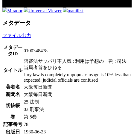
Mirador
Universal Viewer
manifest
メタデータ
ファイル出力
メタデー
0100348478
タID
陪審法サッパリ不人気 : 利用は予想の一割 : 司法
当局者首をひねる
タイトル
Jury law is completely unpopular: usage is 10% less than
expected: judicial officials are confused
著者名
大阪毎日新聞
新聞名
大阪毎日新聞
25.法制
切抜帳
03.刑事法
巻
第 5巻
記事番号
78
出版日
1930-06-23