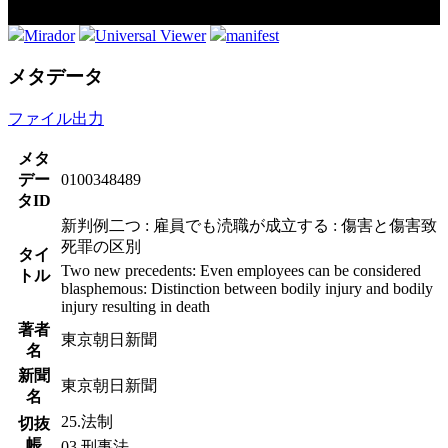
Mirador
Universal Viewer
manifest
メタデータ
ファイル出力
メタ
デー
0100348489
タID
新判例二つ : 雇員でも涜職が成立する : 傷害と傷害致
死罪の区別
タイ
Two new precedents: Even employees can be considered
トル
blasphemous: Distinction between bodily injury and bodily
injury resulting in death
著者
東京朝日新聞
名
新聞
東京朝日新聞
名
25.法制
切抜
帳
03.刑事法