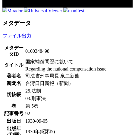
Mirador
Universal Viewer
manifest
メタデータ
ファイル出力
メタデー
0100348498
タID
国家補償問題に就いて
タイトル
Regarding the national compensation issue
著者名
司法省刑事局長 泉二新熊
新聞名
台湾日日新報（新聞）
25.法制
切抜帳
03.刑事法
巻
第 5巻
記事番号
92
出版日
1930-09-05
出版年
1930年(昭和5)
（和暦）