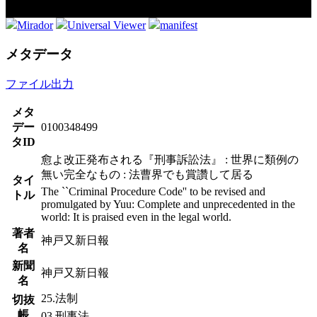
Mirador
Universal Viewer
manifest
メタデータ
ファイル出力
メタ
デー
0100348499
タID
愈よ改正発布される『刑事訴訟法』 : 世界に類例の
無い完全なもの : 法曹界でも賞讚して居る
タイ
The ``Criminal Procedure Code'' to be revised and
トル
promulgated by Yuu: Complete and unprecedented in the
world: It is praised even in the legal world.
著者
神戸又新日報
名
新聞
神戸又新日報
名
25.法制
切抜
帳
03.刑事法