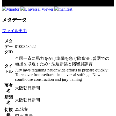
Mirador
Universal Viewer
manifest
メタデータ
ファイル出力
メタ
デー
0100348522
タID
全国一斉に馬力をかけ準備を急ぐ陪審法 : 普選での
頓挫を取返すため : 法廷新築と陪審員訓育
タイ
Jury laws requiring nationwide efforts to prepare quickly:
トル
To recover from setbacks in universal suffrage: New
courthouse construction and jury training
著者
大阪朝日新聞
名
新聞
大阪朝日新聞
名
25.法制
切抜
帳
03.刑事法