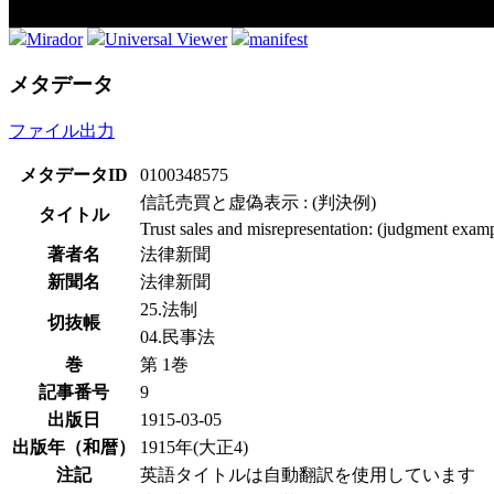
Mirador
Universal Viewer
manifest
メタデータ
ファイル出力
メタデータID
0100348575
信託売買と虚偽表示 : (判決例)
タイトル
Trust sales and misrepresentation: (judgment exam
著者名
法律新聞
新聞名
法律新聞
25.法制
切抜帳
04.民事法
巻
第 1巻
記事番号
9
出版日
1915-03-05
出版年（和暦）
1915年(大正4)
注記
英語タイトルは自動翻訳を使用しています