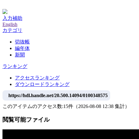
神戸大学附属図書館デジタルアーカイブ
入力補助
English
カテゴリ
切抜帳
編年体
新聞
ランキング
アクセスランキング
ダウンロードランキング
https://hdl.handle.net/20.500.14094/0100348575
このアイテムのアクセス数:
15
件
（
2026-08-08
12:38 集計
）
閲覧可能ファイル