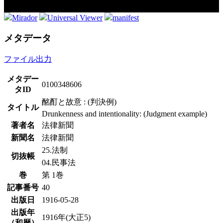
Mirador
Universal Viewer
manifest
メタデータ
ファイル出力
メタデー
0100348606
タID
酩酊と故意 : (判決例)
タイトル
Drunkenness and intentionality: (Judgment example)
著者名
法律新聞
新聞名
法律新聞
25.法制
切抜帳
04.民事法
巻
第 1巻
記事番号
40
出版日
1916-05-28
出版年
1916年(大正5)
（和暦）