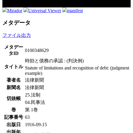
Mirador
Universal Viewer
manifest
メタデータ
ファイル出力
メタデー
0100348629
タID
時効と債務の承認 : (判決例)
タイトル
Statute of limitations and recognition of debt: (judgment
example)
著者名
法律新聞
新聞名
法律新聞
25.法制
切抜帳
04.民事法
巻
第 1巻
記事番号
63
出版日
1916-09-15
出版年