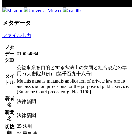
Mirador
Universal Viewer
manifest
メタデータ
ファイル出力
メタ
デー
0100348642
タID
公益事業を目的とする私法上の集団と組合規定の準
用 : (大審院判例) : [第千百九十八号]
タイ
Mutatis mutatis mutandis application of private law group
トル
and association provisions for the purpose of public service:
(Supreme Court precedent): [No. 1198]
著者
法律新聞
名
新聞
法律新聞
名
25.法制
切抜
帳
04.民事法