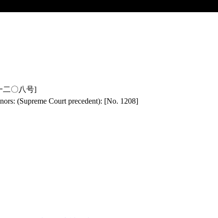
第一二〇八号]
 minors: (Supreme Court precedent): [No. 1208]