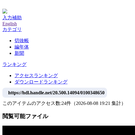
神戸大学附属図書館デジタルアーカイブ
入力補助
English
カテゴリ
切抜帳
編年体
新聞
ランキング
アクセスランキング
ダウンロードランキング
https://hdl.handle.net/20.500.14094/0100348650
このアイテムのアクセス数:
24
件
（
2026-08-08
19:21 集計
）
閲覧可能ファイル