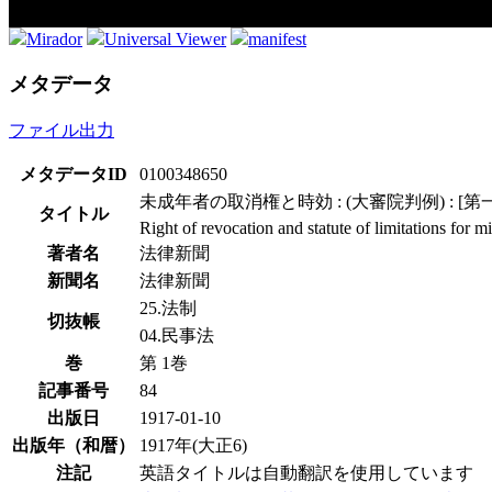
Mirador
Universal Viewer
manifest
メタデータ
ファイル出力
メタデータID
0100348650
未成年者の取消権と時効 : (大審院判例) : [
タイトル
Right of revocation and statute of limitations for
著者名
法律新聞
新聞名
法律新聞
25.法制
切抜帳
04.民事法
巻
第 1巻
記事番号
84
出版日
1917-01-10
出版年（和暦）
1917年(大正6)
注記
英語タイトルは自動翻訳を使用しています