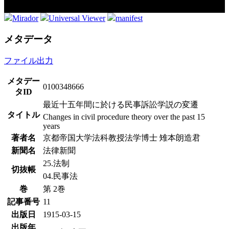
Mirador
Universal Viewer
manifest
メタデータ
ファイル出力
メタデー
0100348666
タID
最近十五年間に於ける民事訴訟学説の変遷
タイトル
Changes in civil procedure theory over the past 15
years
著者名
京都帝国大学法科教授法学博士 雉本朗造君
新聞名
法律新聞
25.法制
切抜帳
04.民事法
巻
第 2巻
記事番号
11
出版日
1915-03-15
出版年