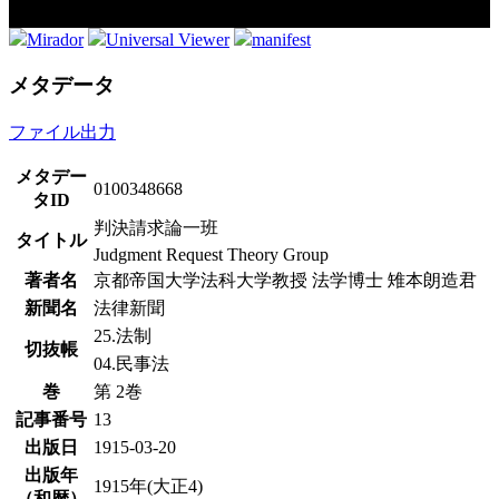
Mirador
Universal Viewer
manifest
メタデータ
ファイル出力
メタデー
0100348668
タID
判決請求論一班
タイトル
Judgment Request Theory Group
著者名
京都帝国大学法科大学教授 法学博士 雉本朗造君
新聞名
法律新聞
25.法制
切抜帳
04.民事法
巻
第 2巻
記事番号
13
出版日
1915-03-20
出版年
1915年(大正4)
（和暦）