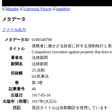
Mirador
Universal Viewer
manifest
メタデータ
ファイル出力
メタデータID
0100348798
債務者に属せざる財産に対する強制執行と第
タイトル
Compulsory execution against property that does not
著者名
法律新聞
新聞名
法律新聞
25.法制
切抜帳
04.民事法
巻
第 3巻
記事番号
48
出版日
1917-05-18
出版年（和暦）
1917年(大正6)
注記
英語タイトルは自動翻訳を使用しています