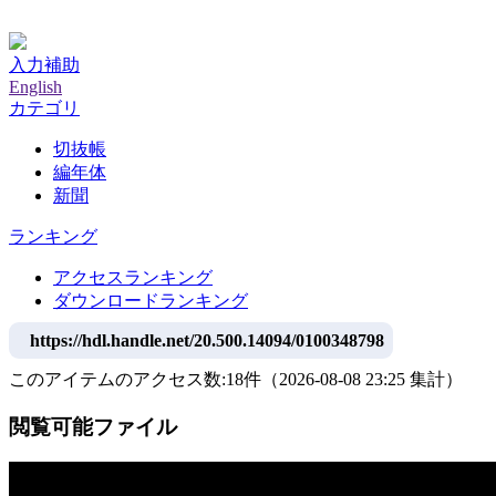
神戸大学附属図書館デジタルアーカイブ
入力補助
English
カテゴリ
切抜帳
編年体
新聞
ランキング
アクセスランキング
ダウンロードランキング
https://hdl.handle.net/20.500.14094/0100348798
このアイテムのアクセス数:
18
件
（
2026-08-08
23:25 集計
）
閲覧可能ファイル