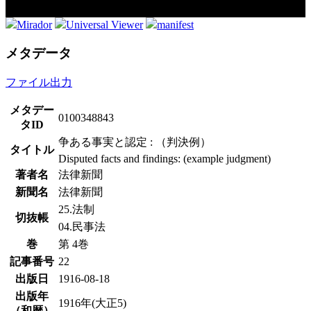
Mirador
Universal Viewer
manifest
メタデータ
ファイル出力
メタデー
0100348843
タID
争ある事実と認定 : （判決例）
タイトル
Disputed facts and findings: (example judgment)
著者名
法律新聞
新聞名
法律新聞
25.法制
切抜帳
04.民事法
巻
第 4巻
記事番号
22
出版日
1916-08-18
出版年
1916年(大正5)
（和暦）