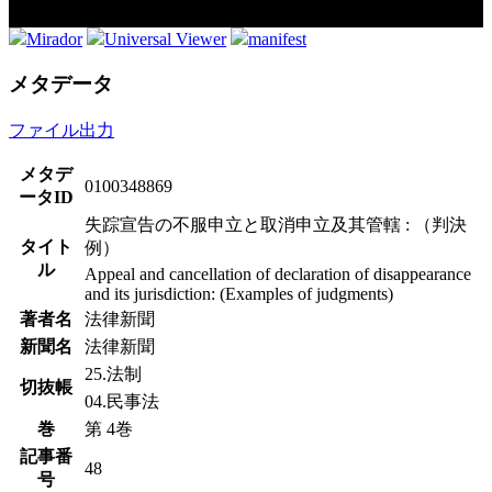
Mirador
Universal Viewer
manifest
メタデータ
ファイル出力
メタデ
0100348869
ータID
失踪宣告の不服申立と取消申立及其管轄 : （判決
タイト
例）
ル
Appeal and cancellation of declaration of disappearance
and its jurisdiction: (Examples of judgments)
著者名
法律新聞
新聞名
法律新聞
25.法制
切抜帳
04.民事法
巻
第 4巻
記事番
48
号