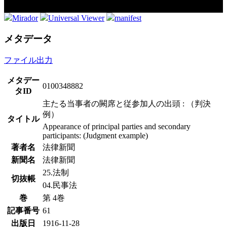
Mirador
Universal Viewer
manifest
メタデータ
ファイル出力
メタデー
0100348882
タID
主たる当事者の闕席と従参加人の出頭 : （判決
例）
タイトル
Appearance of principal parties and secondary
participants: (Judgment example)
著者名
法律新聞
新聞名
法律新聞
25.法制
切抜帳
04.民事法
巻
第 4巻
記事番号
61
出版日
1916-11-28