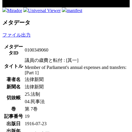
Mirador
Universal Viewer
manifest
メタデータ
ファイル出力
メタデー
0100349060
タID
議員の歳費と転付 : [其一]
タイトル
Member of Parliament's annual expenses and transfers:
[Part 1]
著者名
法律新聞
新聞名
法律新聞
25.法制
切抜帳
04.民事法
巻
第 7巻
記事番号
19
出版日
1916-07-23
出版年