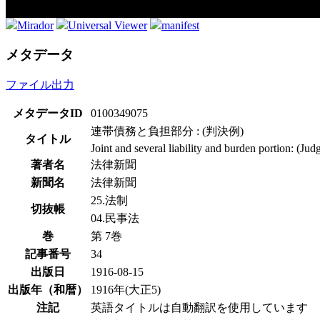
Mirador
Universal Viewer
manifest
メタデータ
ファイル出力
メタデータID
0100349075
連帯債務と負担部分 : (判決例)
タイトル
Joint and several liability and burden portion: (J
著者名
法律新聞
新聞名
法律新聞
25.法制
切抜帳
04.民事法
巻
第 7巻
記事番号
34
出版日
1916-08-15
出版年（和暦）
1916年(大正5)
注記
英語タイトルは自動翻訳を使用しています