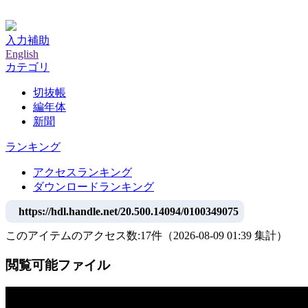
神戸大学附属図書館デジタルアーカイブ
入力補助
English
カテゴリ
切抜帳
編年体
新聞
ランキング
アクセスランキング
ダウンロードランキング
https://hdl.handle.net/20.500.14094/0100349075
このアイテムのアクセス数:
17
件
（
2026-08-09
01:39 集計
）
閲覧可能ファイル