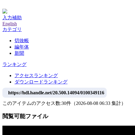
神戸大学附属図書館デジタルアーカイブ
入力補助
English
カテゴリ
切抜帳
編年体
新聞
ランキング
アクセスランキング
ダウンロードランキング
https://hdl.handle.net/20.500.14094/0100349116
このアイテムのアクセス数:
30
件
（
2026-08-08
06:33 集計
）
閲覧可能ファイル