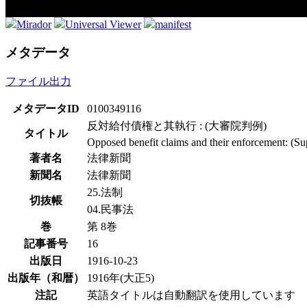
Mirador
Universal Viewer
manifest
メタデータ
ファイル出力
メタデータID
0100349116
反対給付債権と其執行 : (大審院判例)
タイトル
Opposed benefit claims and their enforcement: (S
著者名
法律新聞
新聞名
法律新聞
25.法制
切抜帳
04.民事法
巻
第 8巻
記事番号
16
出版日
1916-10-23
出版年（和暦）
1916年(大正5)
注記
英語タイトルは自動翻訳を使用しています