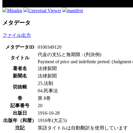
Mirador
Universal Viewer
manifest
メタデータ
ファイル出力
メタデータID
0100349120
代金の支払と無期限 : (判決例)
タイトル
Payment of price and indefinite period: (Judgment
著者名
法律新聞
新聞名
法律新聞
25.法制
切抜帳
04.民事法
巻
第 8巻
記事番号
20
出版日
1916-10-28
出版年（和暦）
1916年(大正5)
注記
英語タイトルは自動翻訳を使用しています