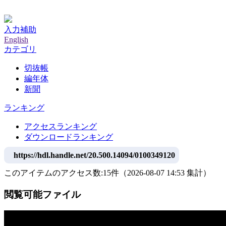
神戸大学附属図書館デジタルアーカイブ
入力補助
English
カテゴリ
切抜帳
編年体
新聞
ランキング
アクセスランキング
ダウンロードランキング
https://hdl.handle.net/20.500.14094/0100349120
このアイテムのアクセス数:
15
件
（
2026-08-07
14:53 集計
）
閲覧可能ファイル