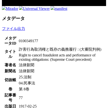
Mirador
Universal Viewer
manifest
メタデータ
ファイル出力
メタデ
0100349177
ータID
詐害行為取消権と既存の義務履行 : (大審院判例)
タイト
Right to cancel fraudulent acts and performance of
ル
existing obligations: (Supreme Court precedent)
著者名
法律新聞
新聞名
法律新聞
25.法制
切抜帳
04.民事法
巻
第 8巻
記事番
77
号
出版日
1917-02-25