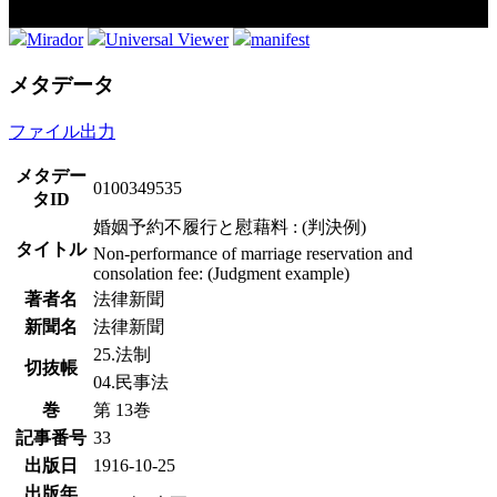
Mirador
Universal Viewer
manifest
メタデータ
ファイル出力
メタデー
0100349535
タID
婚姻予約不履行と慰藉料 : (判決例)
タイトル
Non-performance of marriage reservation and
consolation fee: (Judgment example)
著者名
法律新聞
新聞名
法律新聞
25.法制
切抜帳
04.民事法
巻
第 13巻
記事番号
33
出版日
1916-10-25
出版年