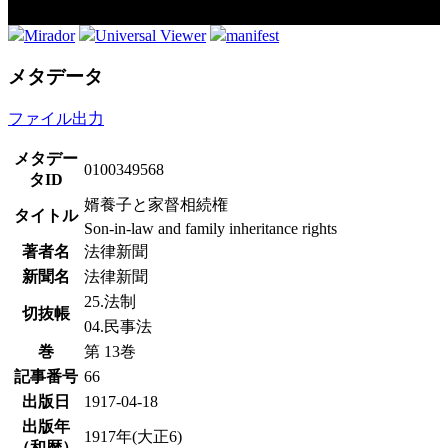
Mirador
Universal Viewer
manifest
メタデータ
ファイル出力
メタデー
0100349568
タID
婿養子と家督相続権
タイトル
Son-in-law and family inheritance rights
著者名
法律新聞
新聞名
法律新聞
25.法制
切抜帳
04.民事法
巻
第 13巻
記事番号
66
出版日
1917-04-18
出版年
1917年(大正6)
（和暦）