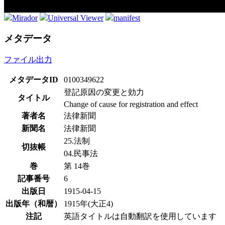
Mirador
Universal Viewer
manifest
メタデータ
ファイル出力
メタデータID
0100349622
登記原因の変更と効力
タイトル
Change of cause for registration and effect
著者名
法律新聞
新聞名
法律新聞
25.法制
切抜帳
04.民事法
巻
第 14巻
記事番号
6
出版日
1915-04-15
出版年（和暦）
1915年(大正4)
注記
英語タイトルは自動翻訳を使用しています