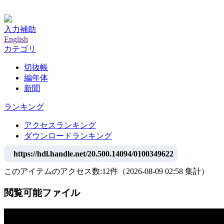
神戸大学附属図書館デジタルアーカイブ
入力補助
English
カテゴリ
切抜帳
編年体
新聞
ランキング
アクセスランキング
ダウンロードランキング
https://hdl.handle.net/20.500.14094/0100349622
このアイテムのアクセス数:
12
件
（
2026-08-09
02:58 集計
）
閲覧可能ファイル