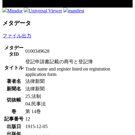
Mirador
Universal Viewer
manifest
メタデータ
ファイル出力
メタデー
0100349628
タID
登記申請書記載の商号と登記簿
タイトル
Trade name and register listed on registration
application form
著者名
法律新聞
新聞名
法律新聞
25.法制
切抜帳
04.民事法
巻
第 14巻
記事番号
12
出版日
1915-12-05
出版年