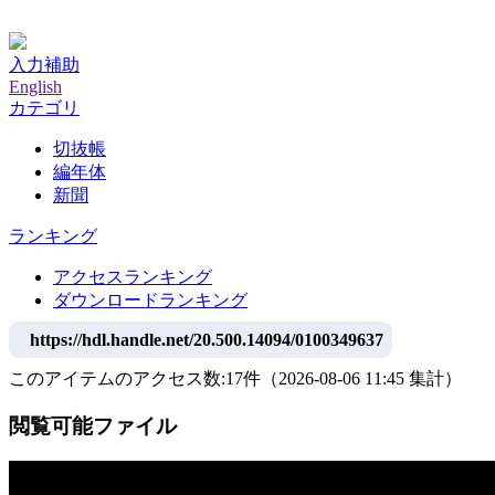
神戸大学附属図書館デジタルアーカイブ
入力補助
English
カテゴリ
切抜帳
編年体
新聞
ランキング
アクセスランキング
ダウンロードランキング
https://hdl.handle.net/20.500.14094/0100349637
このアイテムのアクセス数:
17
件
（
2026-08-06
11:45 集計
）
閲覧可能ファイル