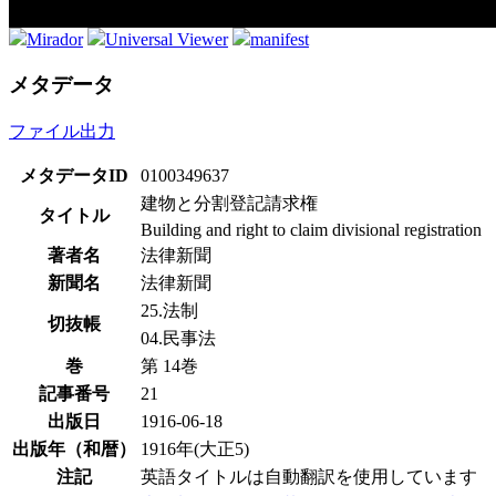
Mirador
Universal Viewer
manifest
メタデータ
ファイル出力
メタデータID
0100349637
建物と分割登記請求権
タイトル
Building and right to claim divisional registration
著者名
法律新聞
新聞名
法律新聞
25.法制
切抜帳
04.民事法
巻
第 14巻
記事番号
21
出版日
1916-06-18
出版年（和暦）
1916年(大正5)
注記
英語タイトルは自動翻訳を使用しています