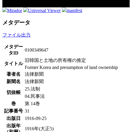
Mirador
Universal Viewer
manifest
メタデータ
ファイル出力
メタデー
0100349647
タID
旧韓国と土地の所有権の推定
タイトル
Former Korea and presumption of land ownership
著者名
法律新聞
新聞名
法律新聞
25.法制
切抜帳
04.民事法
巻
第 14巻
記事番号
31
出版日
1916-09-25
出版年
1916年(大正5)
（和暦）