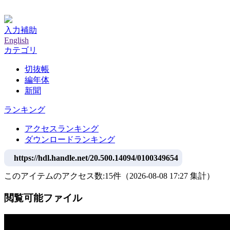
神戸大学附属図書館デジタルアーカイブ
入力補助
English
カテゴリ
切抜帳
編年体
新聞
ランキング
アクセスランキング
ダウンロードランキング
https://hdl.handle.net/20.500.14094/0100349654
このアイテムのアクセス数:
15
件
（
2026-08-08
17:27 集計
）
閲覧可能ファイル