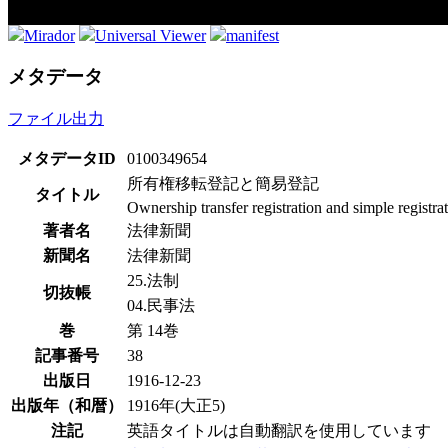
Mirador
Universal Viewer
manifest
メタデータ
ファイル出力
メタデータID
0100349654
所有権移転登記と簡易登記
タイトル
Ownership transfer registration and simple registra
著者名
法律新聞
新聞名
法律新聞
25.法制
切抜帳
04.民事法
巻
第 14巻
記事番号
38
出版日
1916-12-23
出版年（和暦）
1916年(大正5)
注記
英語タイトルは自動翻訳を使用しています