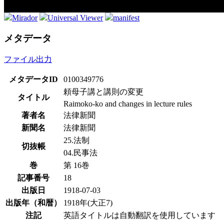
Mirador
Universal Viewer
manifest
メタデータ
ファイル出力
メタデータID
0100349776
頼母子講と講則の変更
タイトル
Raimoko-ko and changes in lecture rules
著者名
法律新聞
新聞名
法律新聞
25.法制
切抜帳
04.民事法
巻
第 16巻
記事番号
18
出版日
1918-07-03
出版年（和暦）
1918年(大正7)
注記
英語タイトルは自動翻訳を使用しています