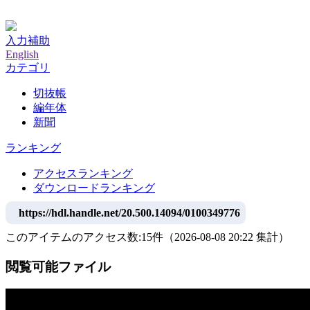
神戸大学附属図書館デジタルアーカイブ
入力補助
English
カテゴリ
切抜帳
編年体
新聞
ランキング
アクセスランキング
ダウンロードランキング
https://hdl.handle.net/20.500.14094/0100349776
このアイテムのアクセス数:
15
件
（
2026-08-08
20:22 集計
）
閲覧可能ファイル