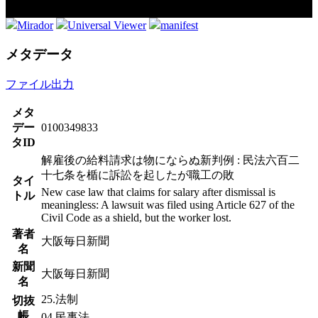
Mirador
Universal Viewer
manifest
メタデータ
ファイル出力
メタ
デー
0100349833
タID
解雇後の給料請求は物にならぬ新判例 : 民法六百二
十七条を楯に訴訟を起したが職工の敗
タイ
New case law that claims for salary after dismissal is
トル
meaningless: A lawsuit was filed using Article 627 of the
Civil Code as a shield, but the worker lost.
著者
大阪毎日新聞
名
新聞
大阪毎日新聞
名
25.法制
切抜
帳
04.民事法