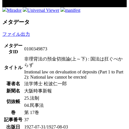
Mirador
Universal Viewer
manifest
メタデータ
ファイル出力
メタデー
0100349873
タID
非理背法の預金切捨論(上～下) : 国法は抂ぐべか
らず
タイトル
Irrational law on devaluation of deposits (Part 1 to Part
2): National law cannot be erected
著者名
法学博士 松波仁一郎
新聞名
大阪時事新報
25.法制
切抜帳
04.民事法
巻
第 17巻
記事番号
37
出版日
1927-07-31/1927-08-03