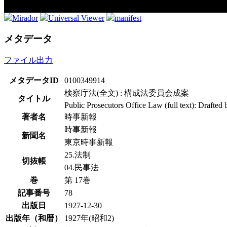
Mirador
Universal Viewer
manifest
メタデータ
ファイル出力
メタデータID
0100349914
検察庁法(全文) : 構成法委員会成案
タイトル
Public Prosecutors Office Law (full text): Drafte
著者名
時事新報
時事新報
新聞名
東京時事新報
25.法制
切抜帳
04.民事法
巻
第 17巻
記事番号
78
出版日
1927-12-30
出版年（和暦）
1927年(昭和2)