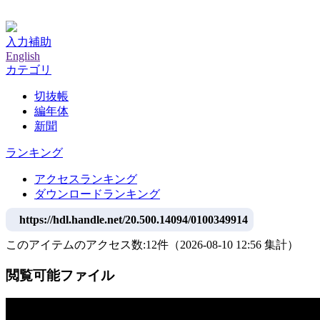
神戸大学附属図書館デジタルアーカイブ
入力補助
English
カテゴリ
切抜帳
編年体
新聞
ランキング
アクセスランキング
ダウンロードランキング
https://hdl.handle.net/20.500.14094/0100349914
このアイテムのアクセス数:
12
件
（
2026-08-10
12:56 集計
）
閲覧可能ファイル