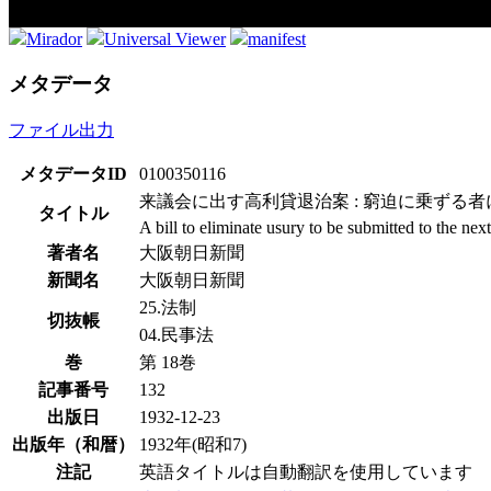
Mirador
Universal Viewer
manifest
メタデータ
ファイル出力
メタデータID
0100350116
来議会に出す高利貸退治案 : 窮迫に乗ずる
タイトル
A bill to eliminate usury to be submitted to the ne
著者名
大阪朝日新聞
新聞名
大阪朝日新聞
25.法制
切抜帳
04.民事法
巻
第 18巻
記事番号
132
出版日
1932-12-23
出版年（和暦）
1932年(昭和7)
注記
英語タイトルは自動翻訳を使用しています