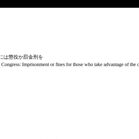
者には懲役か罰金刑を
xt Congress: Imprisonment or fines for those who take advantage of the c