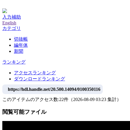
神戸大学附属図書館デジタルアーカイブ
入力補助
English
カテゴリ
切抜帳
編年体
新聞
ランキング
アクセスランキング
ダウンロードランキング
https://hdl.handle.net/20.500.14094/0100350116
このアイテムのアクセス数:
22
件
（
2026-08-09
03:23 集計
）
閲覧可能ファイル