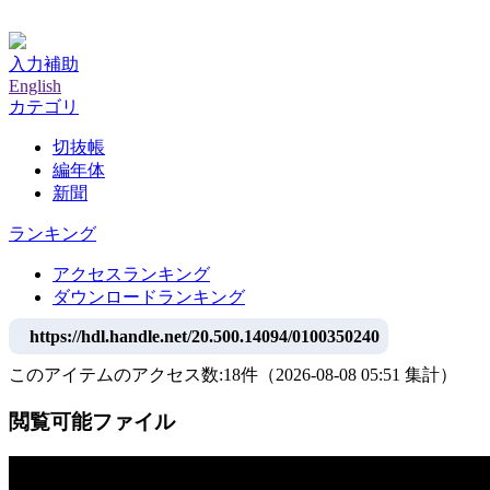
神戸大学附属図書館デジタルアーカイブ
入力補助
English
カテゴリ
切抜帳
編年体
新聞
ランキング
アクセスランキング
ダウンロードランキング
https://hdl.handle.net/20.500.14094/0100350240
このアイテムのアクセス数:
18
件
（
2026-08-08
05:51 集計
）
閲覧可能ファイル