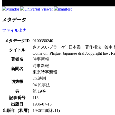
Mirador
Universal Viewer
manifest
メタデータ
ファイル出力
メタデータID
0100350240
さア来いプラーゲ : 日本案・著作権法 : 答
タイトル
Come on, Plague: Japanese draft/copyright law: Re
著者名
時事新報
時事新報
新聞名
東京時事新報
25.法制
切抜帳
04.民事法
巻
第 19巻
記事番号
113
出版日
1936-07-15
出版年（和暦）
1936年(昭和11)