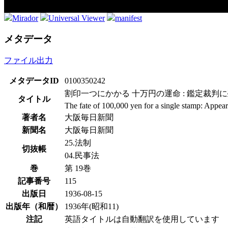
Mirador
Universal Viewer
manifest
メタデータ
ファイル出力
メタデータID
0100350242
割印一つにかかる 十万円の運命 : 鑑定裁判
タイトル
The fate of 100,000 yen for a single stamp: Appeara
著者名
大阪毎日新聞
新聞名
大阪毎日新聞
25.法制
切抜帳
04.民事法
巻
第 19巻
記事番号
115
出版日
1936-08-15
出版年（和暦）
1936年(昭和11)
注記
英語タイトルは自動翻訳を使用しています