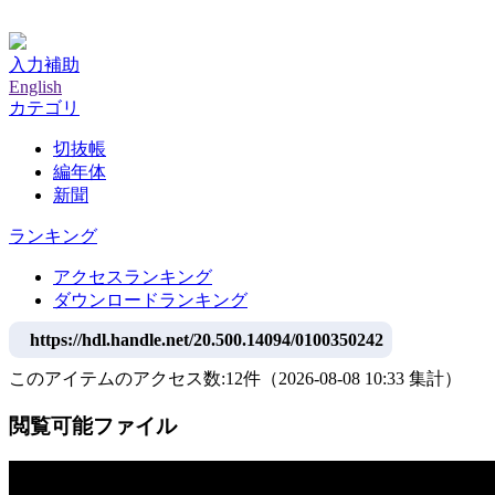
神戸大学附属図書館デジタルアーカイブ
入力補助
English
カテゴリ
切抜帳
編年体
新聞
ランキング
アクセスランキング
ダウンロードランキング
https://hdl.handle.net/20.500.14094/0100350242
このアイテムのアクセス数:
12
件
（
2026-08-08
10:33 集計
）
閲覧可能ファイル