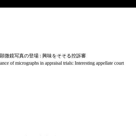
に顕微鏡写真の登場 : 興味をそそる控訴審
nce of micrographs in appraisal trials: Interesting appellate court