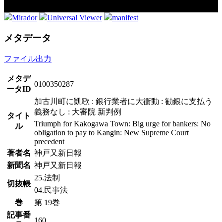
Mirador
Universal Viewer
manifest
メタデータ
ファイル出力
メタデ
0100350287
ータID
加古川町に凱歌 : 銀行業者に大衝動 : 勧銀に支払う
義務なし : 大審院 新判例
タイト
Triumph for Kakogawa Town: Big urge for bankers: No
ル
obligation to pay to Kangin: New Supreme Court
precedent
著者名
神戸又新日報
新聞名
神戸又新日報
25.法制
切抜帳
04.民事法
巻
第 19巻
記事番
160