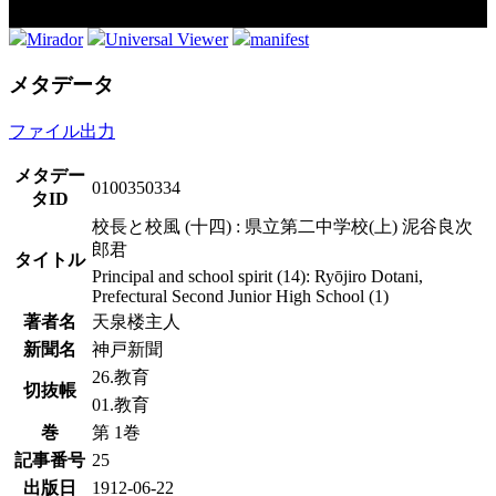
Mirador
Universal Viewer
manifest
メタデータ
ファイル出力
メタデー
0100350334
タID
校長と校風 (十四) : 県立第二中学校(上) 泥谷良次
郎君
タイトル
Principal and school spirit (14): Ryōjiro Dotani,
Prefectural Second Junior High School (1)
著者名
天泉楼主人
新聞名
神戸新聞
26.教育
切抜帳
01.教育
巻
第 1巻
記事番号
25
出版日
1912-06-22