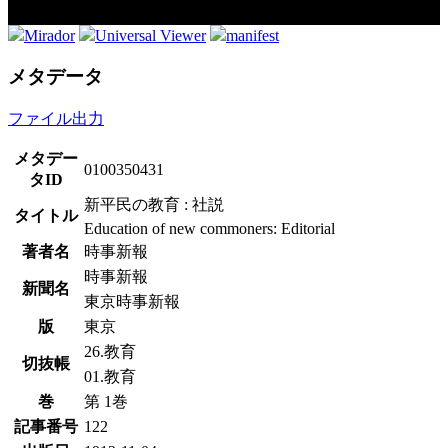
Mirador
Universal Viewer
manifest
メタデータ
ファイル出力
メタデー
0100350431
タID
新平民の教育 : 社説
タイトル
Education of new commoners: Editorial
著者名
時事新報
時事新報
新聞名
東京時事新報
版
東京
26.教育
切抜帳
01.教育
巻
第 1巻
記事番号
122