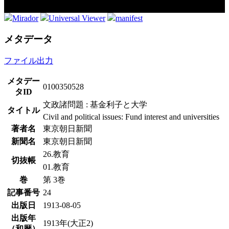
Mirador
Universal Viewer
manifest
メタデータ
ファイル出力
メタデー
0100350528
タID
文政諸問題 : 基金利子と大学
タイトル
Civil and political issues: Fund interest and universities
著者名
東京朝日新聞
新聞名
東京朝日新聞
26.教育
切抜帳
01.教育
巻
第 3巻
記事番号
24
出版日
1913-08-05
出版年
1913年(大正2)
（和暦）