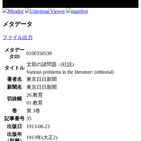
Mirador
Universal Viewer
manifest
メタデータ
ファイル出力
メタデー
0100350539
タID
文部の諸問題 : (社説)
タイトル
Various problems in the literature: (editorial)
著者名
東京日日新聞
新聞名
東京日日新聞
26.教育
切抜帳
01.教育
巻
第 3巻
記事番号
35
出版日
1913-08-23
出版年
1913年(大正2)
（和暦）