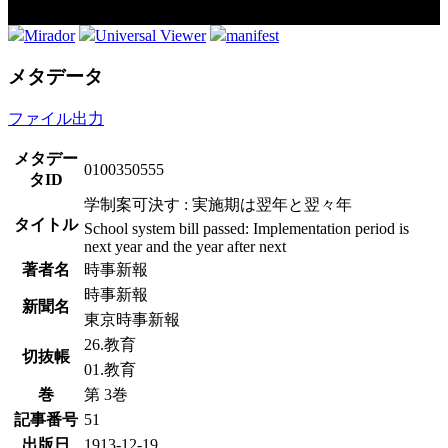
Mirador
Universal Viewer
manifest
メタデータ
ファイル出力
メタデー
0100350555
タID
学制案可決す : 実施期は翌年と翌々年
タイトル
School system bill passed: Implementation period is
next year and the year after next
著者名
時事新報
時事新報
新聞名
東京時事新報
26.教育
切抜帳
01.教育
巻
第 3巻
記事番号
51
出版日
1913-12-19