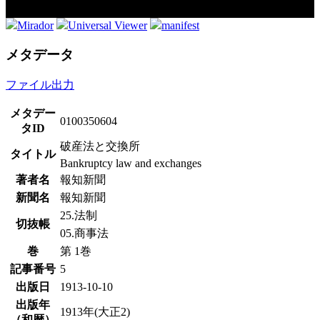
Mirador
Universal Viewer
manifest
メタデータ
ファイル出力
メタデー
0100350604
タID
破産法と交換所
タイトル
Bankruptcy law and exchanges
著者名
報知新聞
新聞名
報知新聞
25.法制
切抜帳
05.商事法
巻
第 1巻
記事番号
5
出版日
1913-10-10
出版年
1913年(大正2)
（和暦）