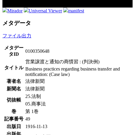
Mirador
Universal Viewer
manifest
メタデータ
ファイル出力
メタデー
0100350648
タID
営業譲渡と通知の商慣習 : (判決例)
タイトル
Business practices regarding business transfer and
notification: (Case law)
著者名
法律新聞
新聞名
法律新聞
25.法制
切抜帳
05.商事法
巻
第 1巻
記事番号
49
出版日
1916-11-13
出版年