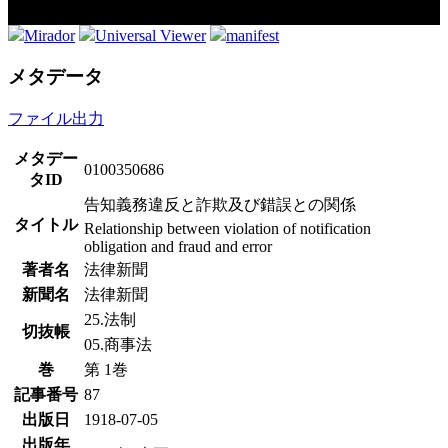
Mirador
Universal Viewer
manifest
メタデータ
ファイル出力
メタデー
0100350686
タID
告知義務違反と詐欺及び錯誤との関係
タイトル
Relationship between violation of notification
obligation and fraud and error
著者名
法律新聞
新聞名
法律新聞
25.法制
切抜帳
05.商事法
巻
第 1巻
記事番号
87
出版日
1918-07-05
出版年