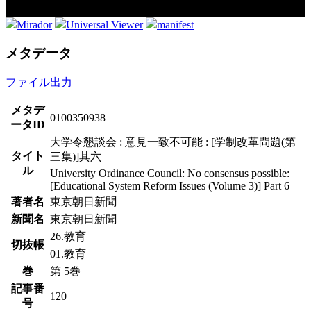
Mirador
Universal Viewer
manifest
メタデータ
ファイル出力
メタデ
0100350938
ータID
大学令懇談会 : 意見一致不可能 : [学制改革問題(第
タイト
三集)]其六
ル
University Ordinance Council: No consensus possible:
[Educational System Reform Issues (Volume 3)] Part 6
著者名
東京朝日新聞
新聞名
東京朝日新聞
26.教育
切抜帳
01.教育
巻
第 5巻
記事番
120
号