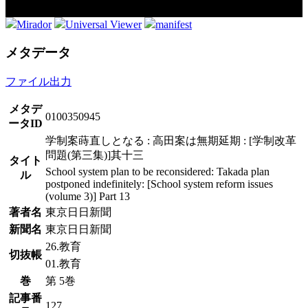
Mirador
Universal Viewer
manifest
メタデータ
ファイル出力
メタデ
0100350945
ータID
学制案蒔直しとなる : 高田案は無期延期 : [学制改革
問題(第三集)]其十三
タイト
School system plan to be reconsidered: Takada plan
ル
postponed indefinitely: [School system reform issues
(volume 3)] Part 13
著者名
東京日日新聞
新聞名
東京日日新聞
26.教育
切抜帳
01.教育
巻
第 5巻
記事番
127